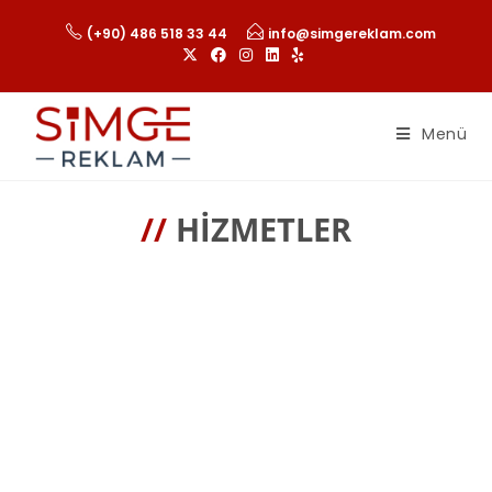
(+90) 486 518 33 44
info@simgereklam.com
Menü
//
HIZMETLER