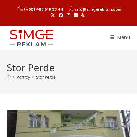
(+90) 486 518 33 44
info@simgereklam.com
Menü
Stor Perde
>
Portföy
>
Stor Perde