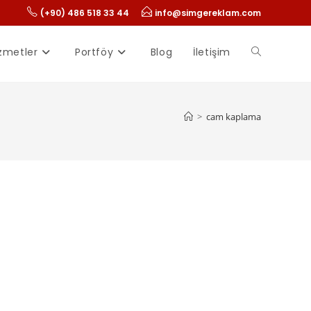
(+90) 486 518 33 44
info@simgereklam.com
zmetler
Portföy
Blog
İletişim
>
cam kaplama