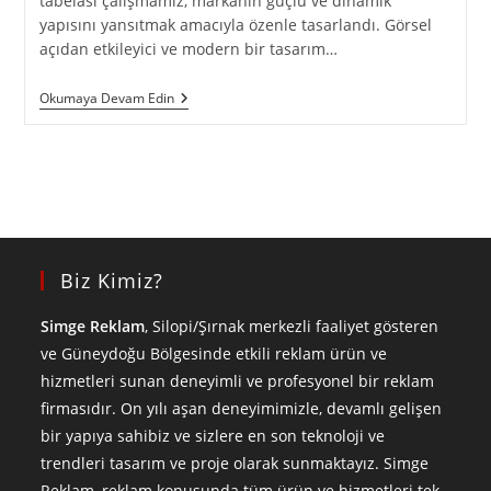
tabelası çalışmamız, markanın güçlü ve dinamik
yapısını yansıtmak amacıyla özenle tasarlandı. Görsel
açıdan etkileyici ve modern bir tasarım…
Okumaya Devam Edin
Biz Kimiz?
Simge Reklam
, Silopi/Şırnak merkezli faaliyet gösteren
ve Güneydoğu Bölgesinde etkili reklam ürün ve
hizmetleri sunan deneyimli ve profesyonel bir reklam
firmasıdır. On yılı aşan deneyimimizle, devamlı gelişen
bir yapıya sahibiz ve sizlere en son teknoloji ve
trendleri tasarım ve proje olarak sunmaktayız. Simge
Reklam, reklam konusunda tüm ürün ve hizmetleri tek