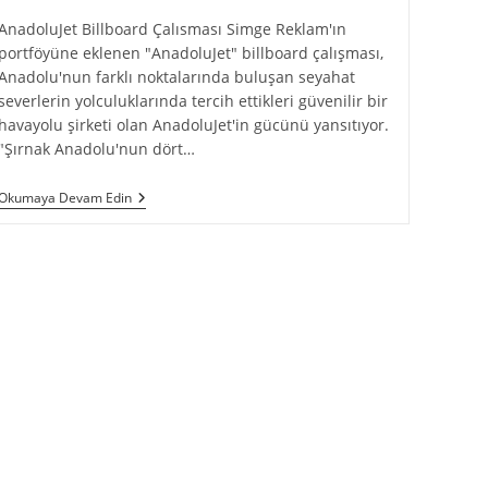
AnadoluJet Billboard Çalısması Simge Reklam'ın
portföyüne eklenen "AnadoluJet" billboard çalışması,
Anadolu'nun farklı noktalarında buluşan seyahat
severlerin yolculuklarında tercih ettikleri güvenilir bir
havayolu şirketi olan AnadoluJet'in gücünü yansıtıyor.
"Şırnak Anadolu'nun dört…
Okumaya Devam Edin