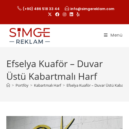
(+90) 486 518 33 44
info@simgereklam.com
Menü
Efselya Kuaför – Duvar
Üstü Kabartmalı Harf
>
Portföy
>
Kabartmalı Harf
>
Efselya Kuaför – Duvar Üstü Kabartm