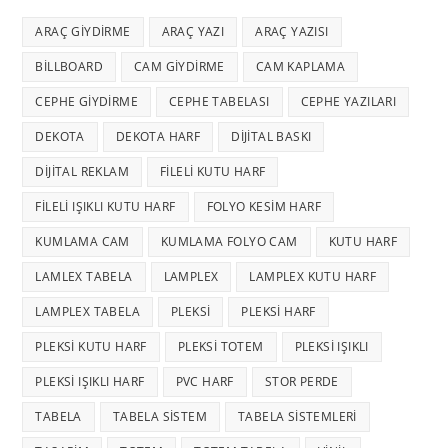
ARAÇ GIYDIRME
ARAÇ YAZI
ARAÇ YAZISI
BILLBOARD
CAM GIYDIRME
CAM KAPLAMA
CEPHE GIYDIRME
CEPHE TABELASI
CEPHE YAZILARI
DEKOTA
DEKOTA HARF
DIJITAL BASKI
DIJITAL REKLAM
FILELI KUTU HARF
FILELI IŞIKLI KUTU HARF
FOLYO KESIM HARF
KUMLAMA CAM
KUMLAMA FOLYO CAM
KUTU HARF
LAMLEX TABELA
LAMPLEX
LAMPLEX KUTU HARF
LAMPLEX TABELA
PLEKSI
PLEKSI HARF
PLEKSI KUTU HARF
PLEKSI TOTEM
PLEKSI IŞIKLI
PLEKSI IŞIKLI HARF
PVC HARF
STOR PERDE
TABELA
TABELA SISTEM
TABELA SISTEMLERI