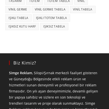
TASARIM
TOTEM
TOTEM TABELA
VINIL
VINIL GERME
VINIL GERME TABELA
VINIL TABELA
IŞIKLI TABELA
IŞIKLI TOTEM TABELA
IŞIKSIZ KUTU HARF
IŞIKSIZ TABELA
Biz Kimiz?
Simge Reklam
, Silopi/Şırnak merkezli faaliyet gösteren
ve Güneydoğu Bölgesinde etkili reklam ürün ve
hizmetleri sunan deneyimli ve profesyonel bir reklam
firmasıdır. On yılı aşan deneyimimizle, devamlı gelişen
bir yapıya sahibiz ve sizlere en son teknoloji ve
trendleri tasarım ve proje olarak sunmaktayız. Simge