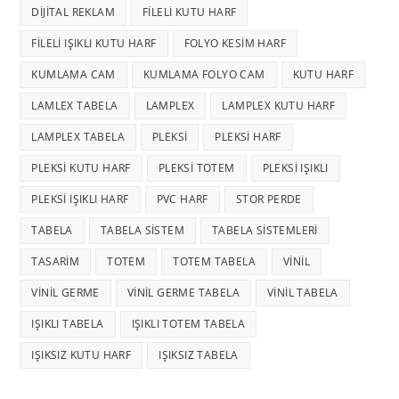
DIJITAL REKLAM
FILELI KUTU HARF
FILELI IŞIKLI KUTU HARF
FOLYO KESIM HARF
KUMLAMA CAM
KUMLAMA FOLYO CAM
KUTU HARF
LAMLEX TABELA
LAMPLEX
LAMPLEX KUTU HARF
LAMPLEX TABELA
PLEKSI
PLEKSI HARF
PLEKSI KUTU HARF
PLEKSI TOTEM
PLEKSI IŞIKLI
PLEKSI IŞIKLI HARF
PVC HARF
STOR PERDE
TABELA
TABELA SISTEM
TABELA SISTEMLERI
TASARIM
TOTEM
TOTEM TABELA
VINIL
VINIL GERME
VINIL GERME TABELA
VINIL TABELA
IŞIKLI TABELA
IŞIKLI TOTEM TABELA
IŞIKSIZ KUTU HARF
IŞIKSIZ TABELA