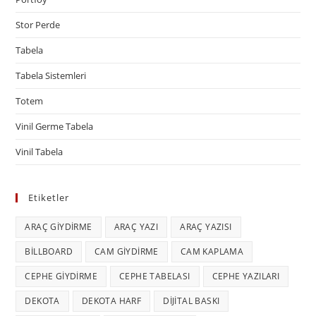
Stor Perde
Tabela
Tabela Sistemleri
Totem
Vinil Germe Tabela
Vinil Tabela
Etiketler
ARAÇ GIYDIRME
ARAÇ YAZI
ARAÇ YAZISI
BILLBOARD
CAM GIYDIRME
CAM KAPLAMA
CEPHE GIYDIRME
CEPHE TABELASI
CEPHE YAZILARI
DEKOTA
DEKOTA HARF
DIJITAL BASKI