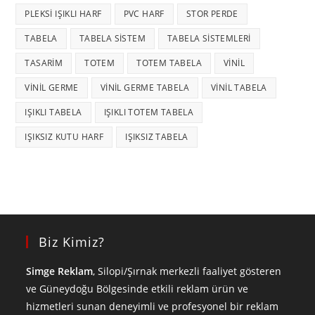
PLEKSI IŞIKLI HARF
PVC HARF
STOR PERDE
TABELA
TABELA SISTEM
TABELA SISTEMLERI
TASARIM
TOTEM
TOTEM TABELA
VINIL
VINIL GERME
VINIL GERME TABELA
VINIL TABELA
IŞIKLI TABELA
IŞIKLI TOTEM TABELA
IŞIKSIZ KUTU HARF
IŞIKSIZ TABELA
Biz Kimiz?
Simge Reklam
, Silopi/Şırnak merkezli faaliyet gösteren
ve Güneydoğu Bölgesinde etkili reklam ürün ve
hizmetleri sunan deneyimli ve profesyonel bir reklam