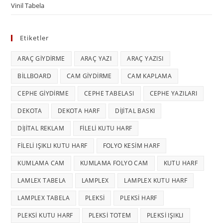
Vinil Tabela
Etiketler
ARAÇ GIYDIRME
ARAÇ YAZI
ARAÇ YAZISI
BILLBOARD
CAM GIYDIRME
CAM KAPLAMA
CEPHE GIYDIRME
CEPHE TABELASI
CEPHE YAZILARI
DEKOTA
DEKOTA HARF
DIJITAL BASKI
DIJITAL REKLAM
FILELI KUTU HARF
FILELI IŞIKLI KUTU HARF
FOLYO KESIM HARF
KUMLAMA CAM
KUMLAMA FOLYO CAM
KUTU HARF
LAMLEX TABELA
LAMPLEX
LAMPLEX KUTU HARF
LAMPLEX TABELA
PLEKSI
PLEKSI HARF
PLEKSI KUTU HARF
PLEKSI TOTEM
PLEKSI IŞIKLI