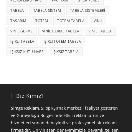
PLEKSI IŞIKLI HARF
PVC HARF
STOR PERDE
TABELA
TABELA SISTEM
TABELA SISTEMLERI
TASARIM
TOTEM
TOTEM TABELA
VINIL
VINIL GERME
VINIL GERME TABELA
VINIL TABELA
IŞIKLI TABELA
IŞIKLI TOTEM TABELA
IŞIKSIZ KUTU HARF
IŞIKSIZ TABELA
Biz Kimiz?
Simge Reklam
, Silopi/Şırnak merkezli faaliyet gösteren
ve Güneydoğu Bölgesinde etkili reklam ürün ve
hizmetleri sunan deneyimli ve profesyonel bir reklam
firmasıdır. On yılı aşan deneyimimizle, devamlı gelişen