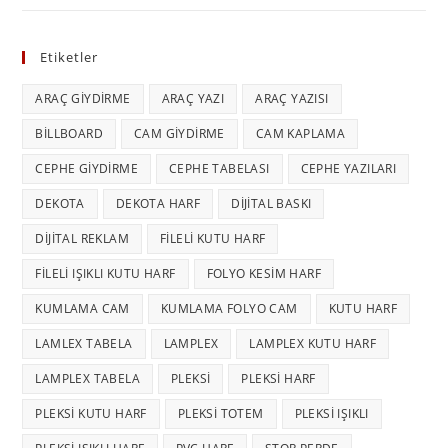
Etiketler
ARAÇ GIYDIRME
ARAÇ YAZI
ARAÇ YAZISI
BILLBOARD
CAM GIYDIRME
CAM KAPLAMA
CEPHE GIYDIRME
CEPHE TABELASI
CEPHE YAZILARI
DEKOTA
DEKOTA HARF
DIJITAL BASKI
DIJITAL REKLAM
FILELI KUTU HARF
FILELI IŞIKLI KUTU HARF
FOLYO KESIM HARF
KUMLAMA CAM
KUMLAMA FOLYO CAM
KUTU HARF
LAMLEX TABELA
LAMPLEX
LAMPLEX KUTU HARF
LAMPLEX TABELA
PLEKSI
PLEKSI HARF
PLEKSI KUTU HARF
PLEKSI TOTEM
PLEKSI IŞIKLI