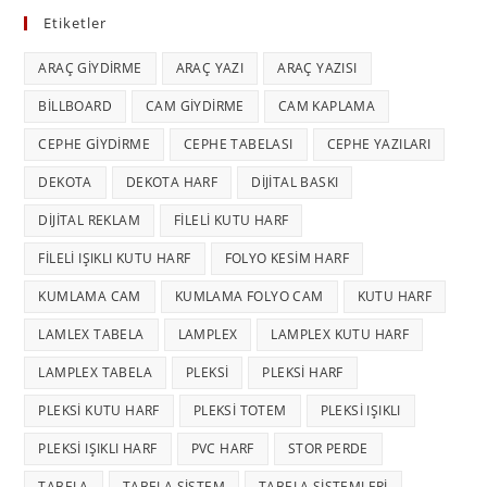
Etiketler
ARAÇ GIYDIRME
ARAÇ YAZI
ARAÇ YAZISI
BILLBOARD
CAM GIYDIRME
CAM KAPLAMA
CEPHE GIYDIRME
CEPHE TABELASI
CEPHE YAZILARI
DEKOTA
DEKOTA HARF
DIJITAL BASKI
DIJITAL REKLAM
FILELI KUTU HARF
FILELI IŞIKLI KUTU HARF
FOLYO KESIM HARF
KUMLAMA CAM
KUMLAMA FOLYO CAM
KUTU HARF
LAMLEX TABELA
LAMPLEX
LAMPLEX KUTU HARF
LAMPLEX TABELA
PLEKSI
PLEKSI HARF
PLEKSI KUTU HARF
PLEKSI TOTEM
PLEKSI IŞIKLI
PLEKSI IŞIKLI HARF
PVC HARF
STOR PERDE
TABELA
TABELA SISTEM
TABELA SISTEMLERI