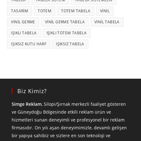
TASARIM
TOTEM
TOTEM TABELA
VINIL
VINIL GERME
VINIL GERME TABELA
VINIL TABELA
IŞIKLI TABELA
IŞIKLI TOTEM TABELA
IŞIKSIZ KUTU HARF
IŞIKSIZ TABELA
Biz Kimiz?
Simge Reklam
, Silopi/Şırnak merkezli faaliyet gösteren
ve Güneydoğu Bölgesinde etkili reklam ürün ve
hizmetleri sunan deneyimli ve profesyonel bir reklam
firmasıdır. On yılı aşan deneyimimizle, devamlı gelişen
bir yapıya sahibiz ve sizlere en son teknoloji ve